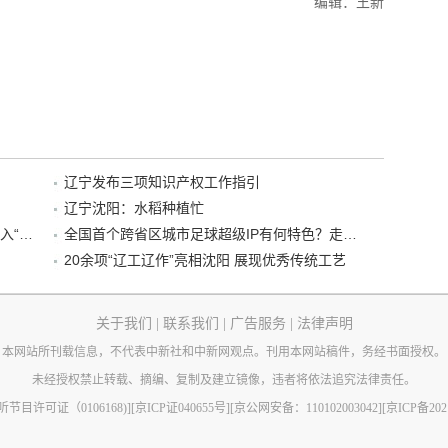
编辑：王新
辽宁发布三项知识产权工作指引
辽宁沈阳：水稻种植忙
“38+1”！沈阳文旅听劝、宠客，又一景区加入“东北超”优惠名单！
全国首个跨省区城市足球超级IP有何特色？走进沈阳现场去看看
20余项“辽工辽作”亮相沈阳 展现优秀传统工艺
关于我们
|
联系我们
|
广告服务
|
法律声明
本网站所刊载信息，不代表中新社和中新网观点。刊用本网站稿件，务经书面授权。
未经授权禁止转载、摘编、复制及建立镜像，违者将依法追究法律责任。
节目许可证（0106168)]
[京ICP证040655号]
[京公网安备：110102003042]
[京ICP备202