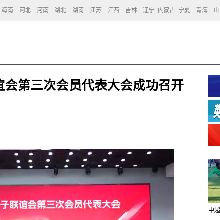
海南
河北
河南
湖北
湖南
江苏
江西
吉林
辽宁
内蒙古
宁夏
青海
山
谊会第三次会员代表大会成功召开
中超