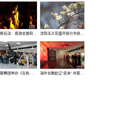
沈阳新玩法：夜游总督府，当一回“赴宴者”
沈阳玉兰花盛开吸引市民打卡
辽宁歌舞团举办《古色·国宝辽宁》排练开放日活动
海外台胞赴辽“走亲” 共誓“和平初心”