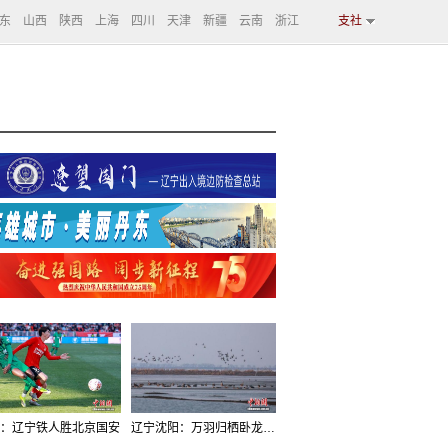
东
山西
陕西
上海
四川
天津
新疆
云南
浙江
支社
：辽宁铁人胜北京国安
辽宁沈阳：万羽归栖卧龙湖看群鸟齐飞