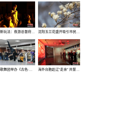
沈阳新玩法：夜游总督府，当一回“赴宴者”
沈阳玉兰花盛开吸引市民打卡
辽宁歌舞团举办《古色·国宝辽宁》排练开放日活动
海外台胞赴辽“走亲” 共誓“和平初心”