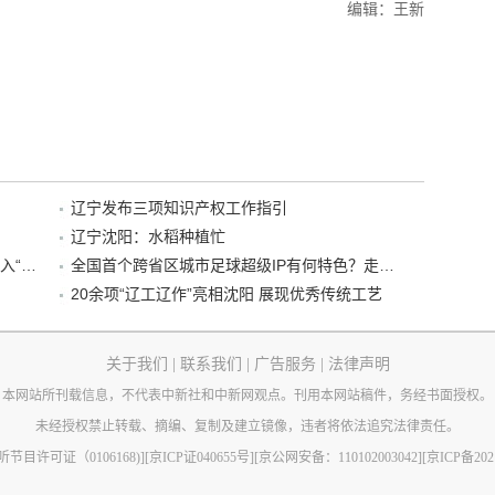
编辑：王新
辽宁发布三项知识产权工作指引
辽宁沈阳：水稻种植忙
“38+1”！沈阳文旅听劝、宠客，又一景区加入“东北超”优惠名单！
全国首个跨省区城市足球超级IP有何特色？走进沈阳现场去看看
20余项“辽工辽作”亮相沈阳 展现优秀传统工艺
关于我们
|
联系我们
|
广告服务
|
法律声明
本网站所刊载信息，不代表中新社和中新网观点。刊用本网站稿件，务经书面授权。
未经授权禁止转载、摘编、复制及建立镜像，违者将依法追究法律责任。
节目许可证（0106168)]
[京ICP证040655号]
[京公网安备：110102003042]
[京ICP备202