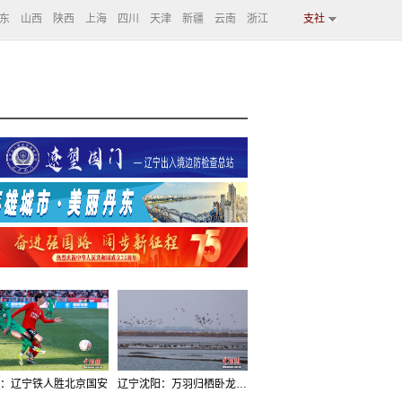
东
山西
陕西
上海
四川
天津
新疆
云南
浙江
支社
：辽宁铁人胜北京国安
辽宁沈阳：万羽归栖卧龙湖看群鸟齐飞