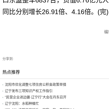
口东盟整车6837台，货值6.76亿元
同比分别增长26.91倍、4.16倍。(完)
编
分享到:
热点推荐
沈阳市优化调整七项住房公积金政策举措
辽宁发布三项知识产权工作指引
“民营企业进边疆·辽宁行”大会在丹东召开
辽宁沈阳：水稻种植忙