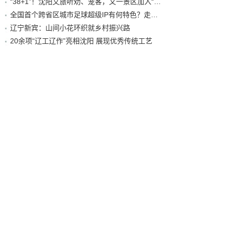
“38+1”！沈阳文旅听劝、宠客，又一景区加入“东北超”优惠名单！
全国首个跨省区城市足球超级IP有何特色？走进沈阳现场去看看
辽宁新宾：山间小花环织就乡村振兴路
20余项“辽工辽作”亮相沈阳 展现优秀传统工艺