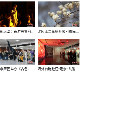
沈阳新玩法：夜游总督府，当一回“赴宴者”
沈阳玉兰花盛开吸引市民打卡
辽宁歌舞团举办《古色·国宝辽宁》排练开放日活动
海外台胞赴辽“走亲” 共誓“和平初心”