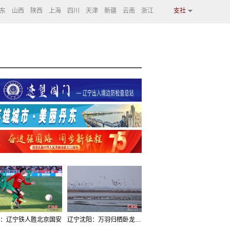
东
山西
陕西
上海
四川
天津
新疆
云南
浙江
支社
：辽宁铁人胜北京国安
辽宁沈阳：万羽归栖卧龙湖看群鸟齐飞