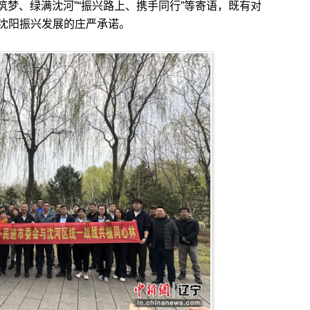
心筑梦、绿满沈河”“振兴路上、携手同行”等寄语，既有对
沈阳振兴发展的庄严承诺。