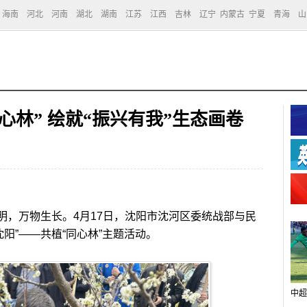
海南
河北
河南
湖北
湖南
江苏
江西
吉林
辽宁
内蒙古
宁夏
青海
山
心林” 绘就“振兴有我”生态画卷
明，万物生长。4月17日，沈阳市沈河区委统战部与民
阳”——共植“同心林”主题活动。
中超