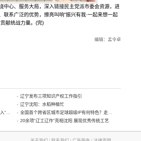
中心、服务大局，深入链接民主党派市委会资源，进
、联系广泛的优势，擦亮叫响“振兴有我·一起来想一起
贡献统战力量。(完)
编辑：孟令卓
辽宁发布三项知识产权工作指引
辽宁沈阳：水稻种植忙
“38+1”！沈阳文旅听劝、宠客，又一景区加入“东北超”优惠名单！
全国首个跨省区城市足球超级IP有何特色？走进沈阳现场去看看
20余项“辽工辽作”亮相沈阳 展现优秀传统工艺
关于我们
|
联系我们
|
广告服务
|
法律声明