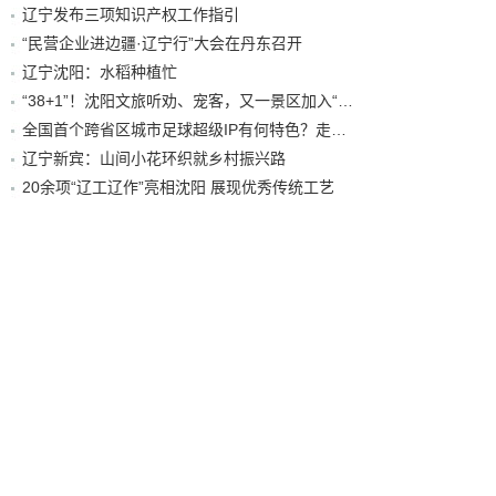
辽宁发布三项知识产权工作指引
“民营企业进边疆·辽宁行”大会在丹东召开
辽宁沈阳：水稻种植忙
“38+1”！沈阳文旅听劝、宠客，又一景区加入“东北超”优惠名单！
全国首个跨省区城市足球超级IP有何特色？走进沈阳现场去看看
辽宁新宾：山间小花环织就乡村振兴路
20余项“辽工辽作”亮相沈阳 展现优秀传统工艺