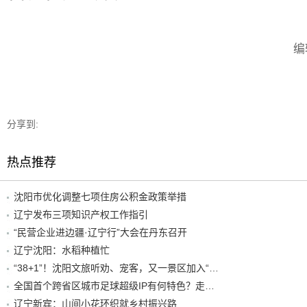
编
分享到:
热点推荐
沈阳市优化调整七项住房公积金政策举措
辽宁发布三项知识产权工作指引
“民营企业进边疆·辽宁行”大会在丹东召开
辽宁沈阳：水稻种植忙
“38+1”！沈阳文旅听劝、宠客，又一景区加入“东北超”优惠名单！
全国首个跨省区城市足球超级IP有何特色？走进沈阳现场去看看
辽宁新宾：山间小花环织就乡村振兴路