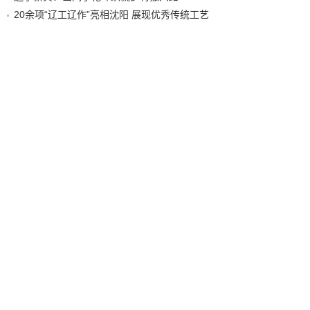
20余项“辽工辽作”亮相沈阳 展现优秀传统工艺