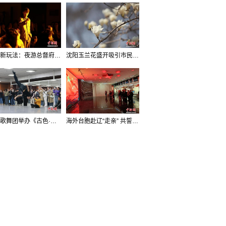
沈阳新玩法：夜游总督府，当一回“赴宴者”
沈阳玉兰花盛开吸引市民打卡
辽宁歌舞团举办《古色·国宝辽宁》排练开放日活动
海外台胞赴辽“走亲” 共誓“和平初心”