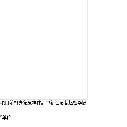
00项目前机身蒙皮样件。中新社记者赵桂华摄
产单位