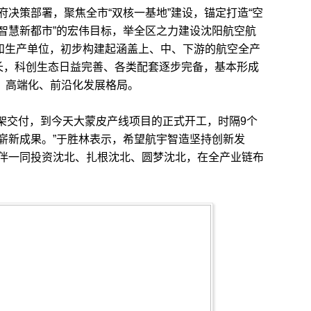
策部署，聚焦全市“双核一基地”建设，锚定打造“空
智慧新都市”的宏伟目标，举全区之力建设沈阳航空航
研和生产单位，初步构建起涵盖上、中、下游的航空全产
长，科创生态日益完善、各类配套逐步完备，基本形成
化、高端化、前沿化发展格局。
交付，到今天大蒙皮产线项目的正式开工，时隔9个
崭新成果。”于胜林表示，希望航宇智造坚持创新发
伴一同投资沈北、扎根沈北、圆梦沈北，在全产业链布