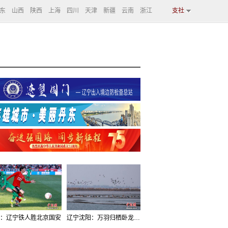
东
山西
陕西
上海
四川
天津
新疆
云南
浙江
支社
：辽宁铁人胜北京国安
辽宁沈阳：万羽归栖卧龙湖看群鸟齐飞