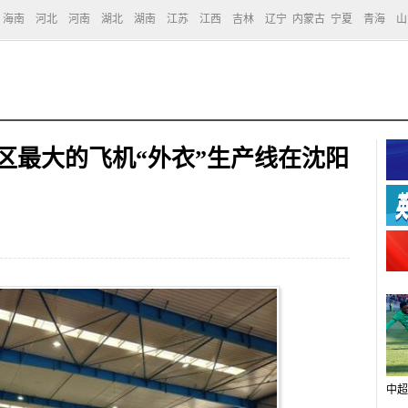
海南
河北
河南
湖北
湖南
江苏
江西
吉林
辽宁
内蒙古
宁夏
青海
山
区最大的飞机“外衣”生产线在沈阳
中超