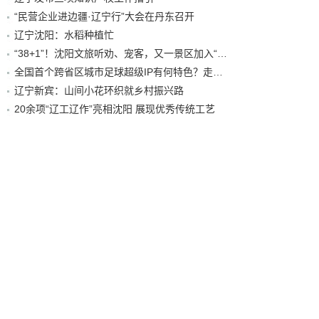
“民营企业进边疆·辽宁行”大会在丹东召开
辽宁沈阳：水稻种植忙
“38+1”！沈阳文旅听劝、宠客，又一景区加入“东北超”优惠名单！
全国首个跨省区城市足球超级IP有何特色？走进沈阳现场去看看
辽宁新宾：山间小花环织就乡村振兴路
20余项“辽工辽作”亮相沈阳 展现优秀传统工艺