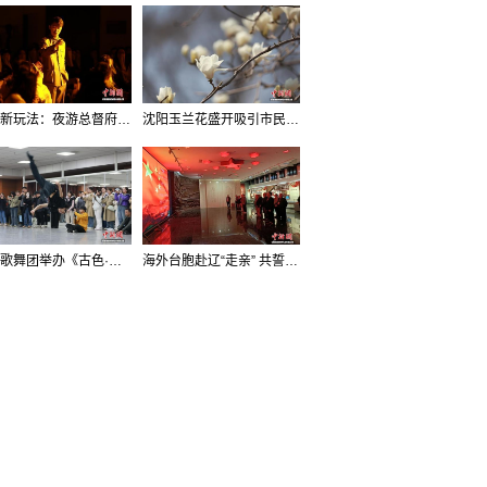
沈阳新玩法：夜游总督府，当一回“赴宴者”
沈阳玉兰花盛开吸引市民打卡
辽宁歌舞团举办《古色·国宝辽宁》排练开放日活动
海外台胞赴辽“走亲” 共誓“和平初心”