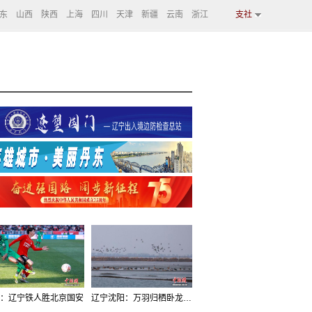
东
山西
陕西
上海
四川
天津
新疆
云南
浙江
支社
：辽宁铁人胜北京国安
辽宁沈阳：万羽归栖卧龙湖看群鸟齐飞