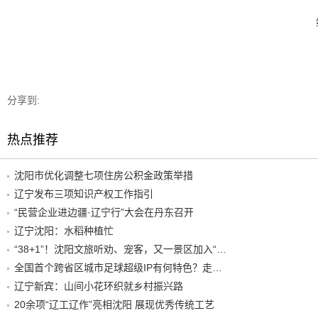
分享到:
热点推荐
沈阳市优化调整七项住房公积金政策举措
辽宁发布三项知识产权工作指引
“民营企业进边疆·辽宁行”大会在丹东召开
辽宁沈阳：水稻种植忙
“38+1”！沈阳文旅听劝、宠客，又一景区加入“东北超”优惠名单！
全国首个跨省区城市足球超级IP有何特色？走进沈阳现场去看看
辽宁新宾：山间小花环织就乡村振兴路
20余项“辽工辽作”亮相沈阳 展现优秀传统工艺