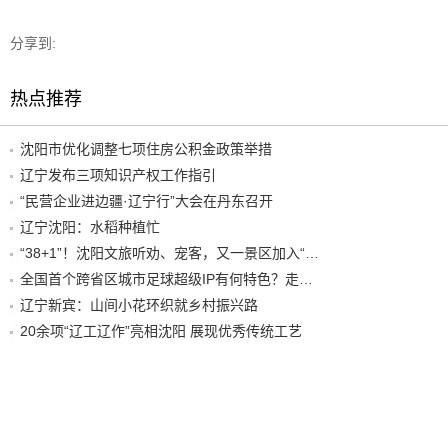
分享到:
热点推荐
沈阳市优化调整七项住房公积金政策举措
辽宁发布三项知识产权工作指引
“民营企业进边疆·辽宁行”大会在丹东召开
辽宁沈阳：水稻种植忙
“38+1”！沈阳文旅听劝、宠客，又一景区加入“东北超”优惠名单！
全国首个跨省区城市足球超级IP有何特色？走进沈阳现场去看看
辽宁新宾：山间小花环织就乡村振兴路
20余项“辽工辽作”亮相沈阳 展现优秀传统工艺