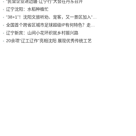
“民营企业进边疆·辽宁行”大会在丹东召开
辽宁沈阳：水稻种植忙
“38+1”！沈阳文旅听劝、宠客，又一景区加入“东北超”优惠名单！
全国首个跨省区城市足球超级IP有何特色？走进沈阳现场去看看
辽宁新宾：山间小花环织就乡村振兴路
20余项“辽工辽作”亮相沈阳 展现优秀传统工艺