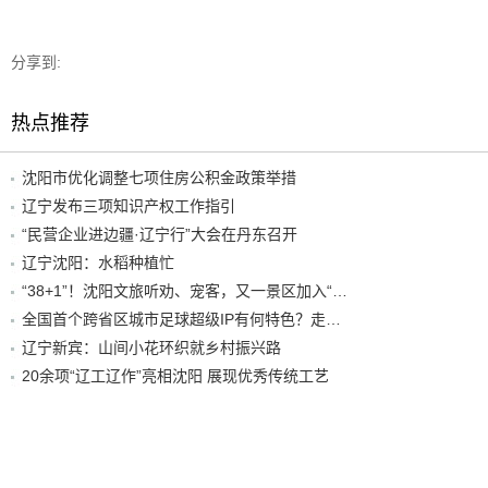
分享到:
热点推荐
沈阳市优化调整七项住房公积金政策举措
辽宁发布三项知识产权工作指引
“民营企业进边疆·辽宁行”大会在丹东召开
辽宁沈阳：水稻种植忙
“38+1”！沈阳文旅听劝、宠客，又一景区加入“东北超”优惠名单！
全国首个跨省区城市足球超级IP有何特色？走进沈阳现场去看看
辽宁新宾：山间小花环织就乡村振兴路
20余项“辽工辽作”亮相沈阳 展现优秀传统工艺