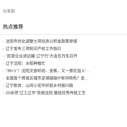
分享到:
热点推荐
沈阳市优化调整七项住房公积金政策举措
辽宁发布三项知识产权工作指引
“民营企业进边疆·辽宁行”大会在丹东召开
辽宁沈阳：水稻种植忙
“38+1”！沈阳文旅听劝、宠客，又一景区加入“东北超”优惠名单！
全国首个跨省区城市足球超级IP有何特色？走进沈阳现场去看看
辽宁新宾：山间小花环织就乡村振兴路
20余项“辽工辽作”亮相沈阳 展现优秀传统工艺