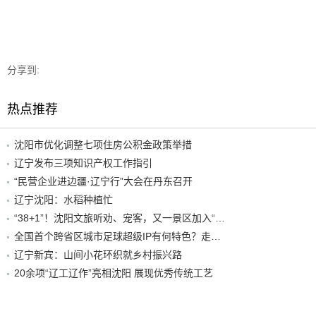
分享到:
热点推荐
沈阳市优化调整七项住房公积金政策举措
辽宁发布三项知识产权工作指引
“民营企业进边疆·辽宁行”大会在丹东召开
辽宁沈阳：水稻种植忙
“38+1”！沈阳文旅听劝、宠客，又一景区加入“东北超”优惠名单！
全国首个跨省区城市足球超级IP有何特色？走进沈阳现场去看看
辽宁新宾：山间小花环织就乡村振兴路
20余项“辽工辽作”亮相沈阳 展现优秀传统工艺