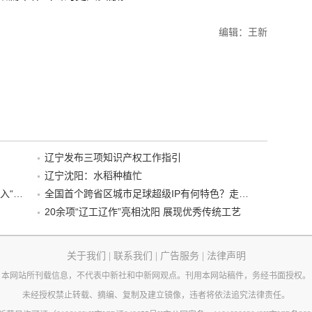
编辑：王新
辽宁发布三项知识产权工作指引
辽宁沈阳：水稻种植忙
“38+1”！沈阳文旅听劝、宠客，又一景区加入“东北超”优惠名单！
全国首个跨省区城市足球超级IP有何特色？走进沈阳现场去看看
20余项“辽工辽作”亮相沈阳 展现优秀传统工艺
关于我们
|
联系我们
|
广告服务
|
法律声明
本网站所刊载信息，不代表中新社和中新网观点。刊用本网站稿件，务经书面授权。
未经授权禁止转载、摘编、复制及建立镜像，违者将依法追究法律责任。