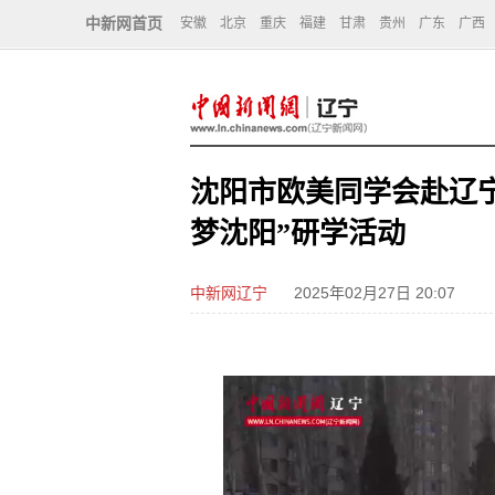
中新网首页
安徽
北京
重庆
福建
甘肃
贵州
广东
广西
沈阳市欧美同学会赴辽宁
梦沈阳”研学活动
中新网辽宁
2025年02月27日 20:07