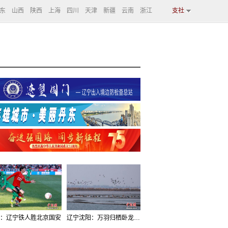
东
山西
陕西
上海
四川
天津
新疆
云南
浙江
支社
：辽宁铁人胜北京国安
辽宁沈阳：万羽归栖卧龙湖看群鸟齐飞