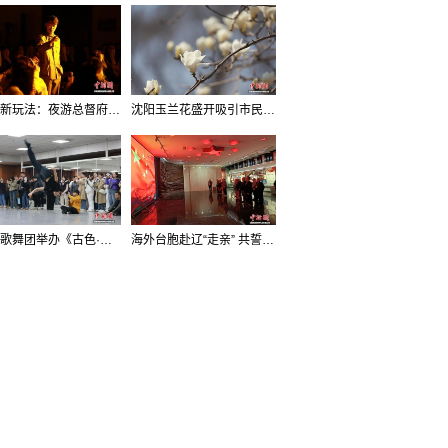
沈阳新玩法：夜游总督府，当一回“赴宴者”
沈阳玉兰花盛开吸引市民打卡
辽宁歌舞团举办《古色·国宝辽宁》排练开放日活动
海外台胞赴辽“走亲” 共誓“和平初心”