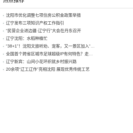
热点推荐
沈阳市优化调整七项住房公积金政策举措
辽宁发布三项知识产权工作指引
“民营企业进边疆·辽宁行”大会在丹东召开
辽宁沈阳：水稻种植忙
“38+1”！沈阳文旅听劝、宠客，又一景区加入“东北超”优惠名单！
全国首个跨省区城市足球超级IP有何特色？走进沈阳现场去看看
辽宁新宾：山间小花环织就乡村振兴路
20余项“辽工辽作”亮相沈阳 展现优秀传统工艺