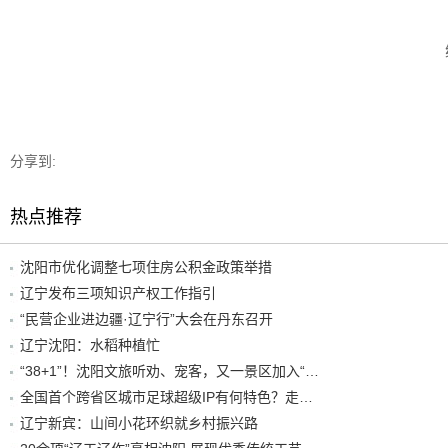
分享到:
热点推荐
沈阳市优化调整七项住房公积金政策举措
辽宁发布三项知识产权工作指引
“民营企业进边疆·辽宁行”大会在丹东召开
辽宁沈阳：水稻种植忙
“38+1”！沈阳文旅听劝、宠客，又一景区加入“东北超”优惠名单！
全国首个跨省区城市足球超级IP有何特色？走进沈阳现场去看看
辽宁新宾：山间小花环织就乡村振兴路