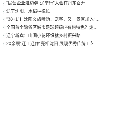
“民营企业进边疆·辽宁行”大会在丹东召开
辽宁沈阳：水稻种植忙
“38+1”！沈阳文旅听劝、宠客，又一景区加入“东北超”优惠名单！
全国首个跨省区城市足球超级IP有何特色？走进沈阳现场去看看
辽宁新宾：山间小花环织就乡村振兴路
20余项“辽工辽作”亮相沈阳 展现优秀传统工艺