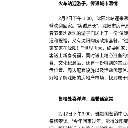
火车站迎游子，传递城市温情
2月2日下午 1:00，沈阳北站迎
臂欢迎回家。“实诚局长”、沈阳市房
春节来沈返沈的游子们送上了一份“温暖
道和祝福，又有沈阳购房政策套餐。“过
家安家在沈阳！”“世界再大，终要回家
客送上新春祝福，同时递上精心准备的
食、文化纪念品，还有一份特别的置业
盘位置、周边配套设施以及活动优惠信
好地了解沈阳的房地产市场，找到属于
售楼处喜洋洋，温馨话家常
2月2日下午3:00，雅颂阁营销中心
亲切攀谈。“今年回家过年，觉得沈阳