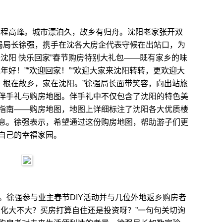
来返程高峰。城市漂泊久，故乡有归舟。沈阳老家张开双
产局局长徐强，携手在沈各大房企代表守候在出站口，为
沈阳 快乐回家”春节购房特别大礼包——既有家乡的味
年好！”“欢迎回家！”“欢迎大家来沈阳转转，更欢迎大
；根在故乡，家在沈阳。”徐强局长面带笑容，向出站旅
伴手礼与购房地图。伴手礼中不仅包含了沈阳的特色美
指南——购房地图，地图上详细标注了沈阳各大优质楼
息。徐强表示，希望通过这份购房地图，帮助游子们更
自己的幸福家园。
。徐强参与业主春节DIY活动并与几位外地返乡购房者
变化大不大？买房打算自住还是投资呀？”一句句关切询