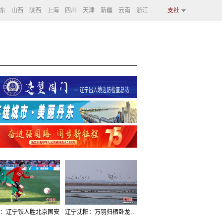
东
山西
陕西
上海
四川
天津
新疆
云南
浙江
支社
：辽宁铁人胜北京国安
辽宁沈阳：万羽归栖卧龙湖看群鸟齐飞