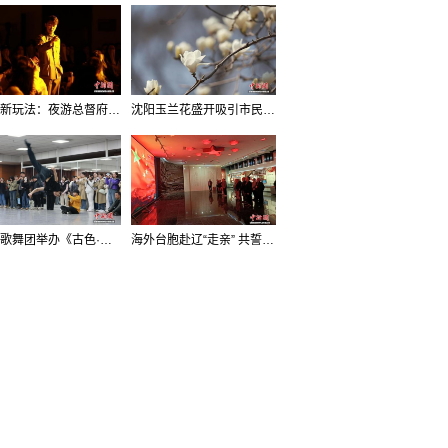
沈阳新玩法：夜游总督府，当一回“赴宴者”
沈阳玉兰花盛开吸引市民打卡
辽宁歌舞团举办《古色·国宝辽宁》排练开放日活动
海外台胞赴辽“走亲” 共誓“和平初心”