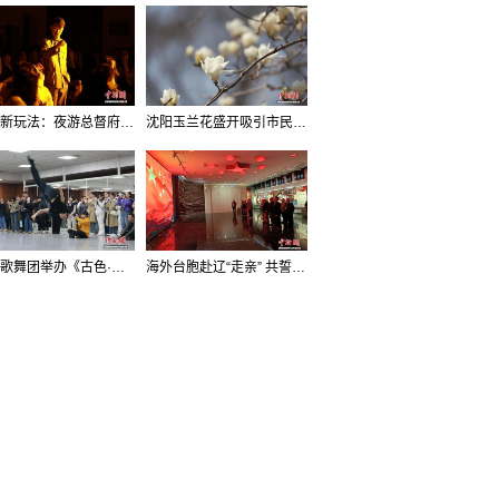
沈阳新玩法：夜游总督府，当一回“赴宴者”
沈阳玉兰花盛开吸引市民打卡
辽宁歌舞团举办《古色·国宝辽宁》排练开放日活动
海外台胞赴辽“走亲” 共誓“和平初心”