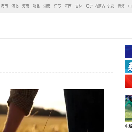
海南
河北
河南
湖北
湖南
江苏
江西
吉林
辽宁
内蒙古
宁夏
青海
山
中超