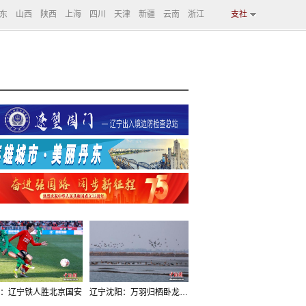
东
山西
陕西
上海
四川
天津
新疆
云南
浙江
支社
：辽宁铁人胜北京国安
辽宁沈阳：万羽归栖卧龙湖看群鸟齐飞