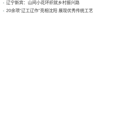
辽宁新宾：山间小花环织就乡村振兴路
20余项“辽工辽作”亮相沈阳 展现优秀传统工艺