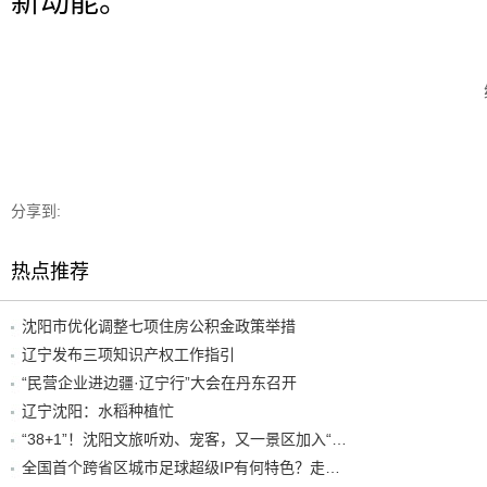
新动能。
分享到:
热点推荐
沈阳市优化调整七项住房公积金政策举措
辽宁发布三项知识产权工作指引
“民营企业进边疆·辽宁行”大会在丹东召开
辽宁沈阳：水稻种植忙
“38+1”！沈阳文旅听劝、宠客，又一景区加入“东北超”优惠名单！
全国首个跨省区城市足球超级IP有何特色？走进沈阳现场去看看