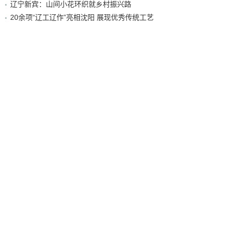
辽宁新宾：山间小花环织就乡村振兴路
20余项“辽工辽作”亮相沈阳 展现优秀传统工艺