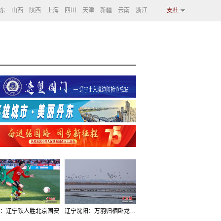
东
山西
陕西
上海
四川
天津
新疆
云南
浙江
支社
：辽宁铁人胜北京国安
辽宁沈阳：万羽归栖卧龙湖看群鸟齐飞