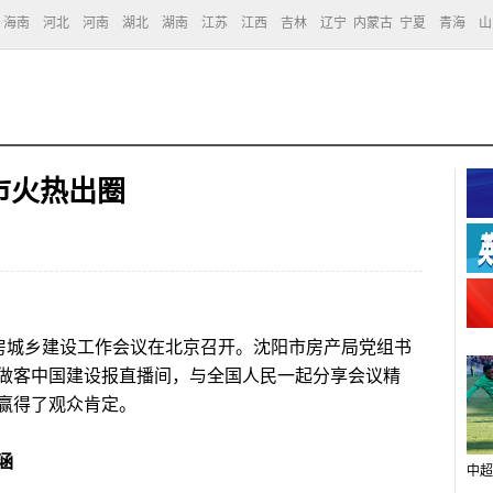
海南
河北
河南
湖北
湖南
江苏
江西
吉林
辽宁
内蒙古
宁夏
青海
山
市火热出圈
住房城乡建设工作会议在北京召开。沈阳市房产局党组书
做客中国建设报直播间，与全国人民一起分享会议精
赢得了观众肯定。
涵
中超