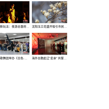
沈阳新玩法：夜游总督府，当一回“赴宴者”
沈阳玉兰花盛开吸引市民打卡
辽宁歌舞团举办《古色·国宝辽宁》排练开放日活动
海外台胞赴辽“走亲” 共誓“和平初心”