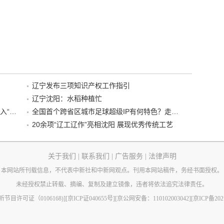
辽宁发布三项知识产权工作指引
辽宁沈阳：水稻种植忙
“38+1”！沈阳文旅听劝、宠客，又一景区加入“东北超”优惠名单！
全国首个跨省区城市足球超级IP有何特色？走进沈阳现场去看看
20余项“辽工辽作”亮相沈阳 展现优秀传统工艺
关于我们
|
联系我们
|
广告服务
|
法律声明
本网站所刊载信息，不代表中新社和中新网观点。刊用本网站稿件，务经书面授权。
未经授权禁止转载、摘编、复制及建立镜像，违者将依法追究法律责任。
节目许可证（0106168)]
[京ICP证040655号]
[京公网安备：110102003042]
[京ICP备202