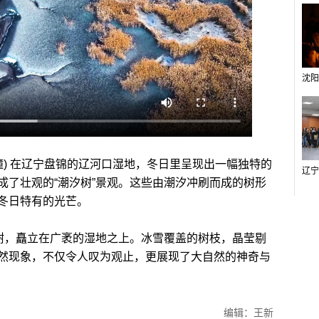
) 在辽宁盘锦的辽河口湿地，冬日里呈现出一幅独特的
成了壮观的“潮汐树”景观。这些由潮汐冲刷而成的树形
冬日特有的光芒。
树，矗立在广袤的湿地之上。冰雪覆盖的树枝，晶莹剔
然现象，不仅令人叹为观止，更展现了大自然的神奇与
编辑：王新