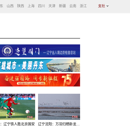
东
山西
陕西
上海
四川
天津
新疆
云南
浙江
支社
：辽宁铁人胜北京国安
辽宁沈阳：万羽归栖卧龙湖看群鸟齐飞