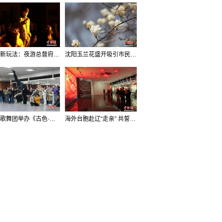
沈阳新玩法：夜游总督府，当一回“赴宴者”
沈阳玉兰花盛开吸引市民打卡
辽宁歌舞团举办《古色·国宝辽宁》排练开放日活动
海外台胞赴辽“走亲” 共誓“和平初心”