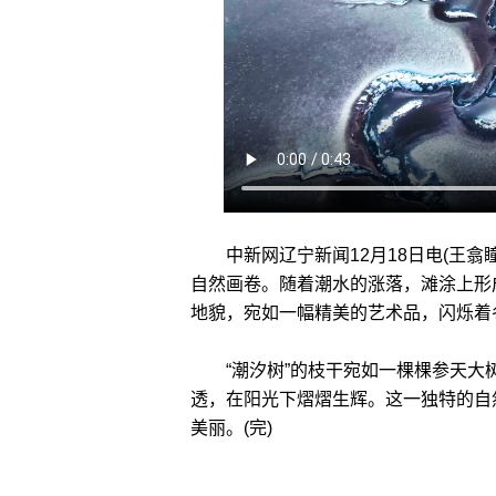
中新网辽宁新闻12月18日电(王翕瞳
自然画卷。随着潮水的涨落，滩涂上形
地貌，宛如一幅精美的艺术品，闪烁着
“潮汐树”的枝干宛如一棵棵参天大
透，在阳光下熠熠生辉。这一独特的自
美丽。(完)