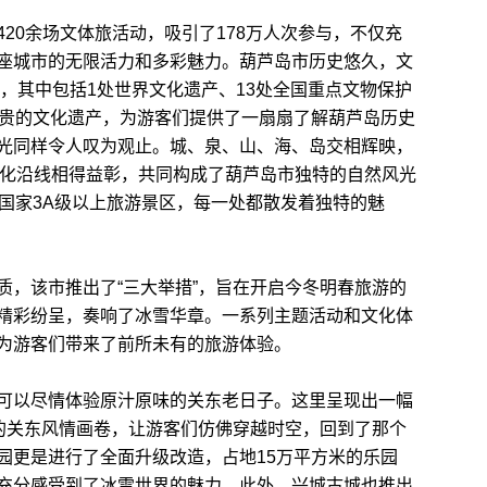
0余场文体旅活动，吸引了178万人次参与，不仅充
座城市的无限活力和多彩魅力。葫芦岛市历史悠久，文
位，其中包括1处世界文化遗产、13处全国重点文物保护
珍贵的文化遗产，为游客们提供了一扇扇了解葫芦岛历史
光同样令人叹为观止。城、泉、山、海、岛交相辉映，
长城文化沿线相得益彰，共同构成了葫芦岛市独特的自然风光
个国家3A级以上旅游景区，每一处都散发着独特的魅
，该市推出了“三大举措”，旨在开启今冬明春旅游的
精彩纷呈，奏响了冰雪华章。一系列主题活动和文化体
为游客们带来了前所未有的旅游体验。
以尽情体验原汁原味的关东老日子。这里呈现出一幅
”的关东风情画卷，让游客们仿佛穿越时空，回到了那个
园更是进行了全面升级改造，占地15万平方米的乐园
充分感受到了冰雪世界的魅力。此外，兴城古城也推出