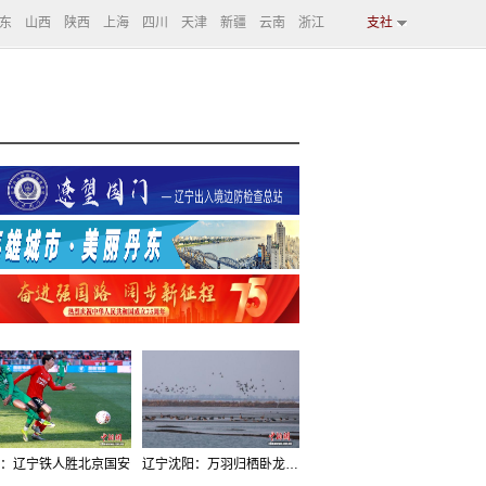
东
山西
陕西
上海
四川
天津
新疆
云南
浙江
支社
：辽宁铁人胜北京国安
辽宁沈阳：万羽归栖卧龙湖看群鸟齐飞