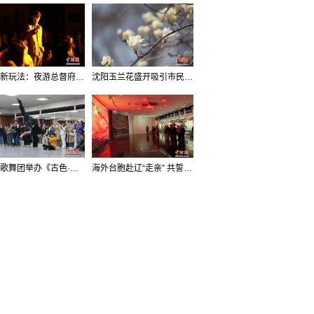
沈阳新玩法：夜游总督府，当一回“赴宴者”
沈阳玉兰花盛开吸引市民打卡
辽宁歌舞团举办《古色·国宝辽宁》排练开放日活动
海外台胞赴辽“走亲” 共誓“和平初心”