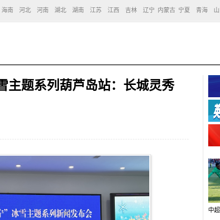
海南
河北
河南
湖北
湖南
江苏
江西
吉林
辽宁
内蒙古
宁夏
青海
山
冰雪主题系列葫芦岛站：长城灵秀
中超