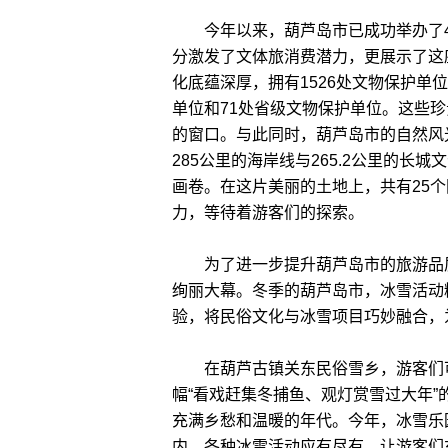
今年以来，葫芦岛市已成功举办了42
分激发了文体旅消费潜力，更展示了这
化底蕴深厚，拥有1526处文物保护单
单位和71处省级文物保护单位。这些
的窗口。与此同时，葫芦岛市的自然风
285公里的海岸线与265.2公里的
画卷。在这片美丽的土地上，共有25
力，等待着游客们的探索。
为了进一步提升葫芦岛市的旅游品质
绚丽大幕。冬季的葫芦岛市，冰雪活动
验，将民俗文化与冰雪项目巧妙融合，
在葫芦古镇关东民俗雪乡，游客们可
幅“看戏赶集冬捕鱼、观灯赏雪过大年
充满乡愁和温暖的年代。今年，冰雪乐
内，各种冰雪活动应有尽有，让游客们