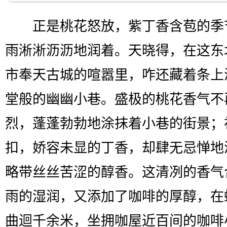
正是桃花怒放，紫丁香含苞的季
雨淅淅沥沥地润着。天晓得，在这东
市奉天古城的喧嚣里，咋还藏着条上
堂般的幽幽小巷。盛极的桃花香气不
烈，蓬蓬勃勃地涂抹着小巷的街景；
扣，娇容未显的丁香，却肆无忌惮地
略带丝丝苦涩的醇香。这清冽的香气
雨的湿润，又添加了咖啡的厚醇，在
曲迴千余米，坐拥咖屋近百间的咖啡