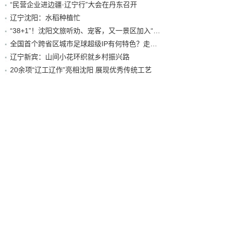
“民营企业进边疆·辽宁行”大会在丹东召开
辽宁沈阳：水稻种植忙
“38+1”！沈阳文旅听劝、宠客，又一景区加入“东北超”优惠名单！
全国首个跨省区城市足球超级IP有何特色？走进沈阳现场去看看
辽宁新宾：山间小花环织就乡村振兴路
20余项“辽工辽作”亮相沈阳 展现优秀传统工艺