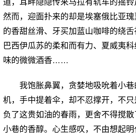
道，耳畔隐隐传来马拉有轨车的摇铃
然而，迎面扑来的却是埃塞俄比亚瑰
的香甜丝滑、牙买加蓝山咖啡的绕舌
巴西伊瓜苏的柔和而有力、夏威夷科
味的微微酒香……
我饱胀鼻翼，贪婪地吸吮着小巷
机，手中提着伞，却不忍撑开，不只
负了这贵如油的春雨，更舍不得搅散
小巷的香醇。心生感叹，不由想起明