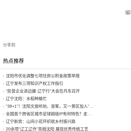
编
分享到:
热点推荐
沈阳市优化调整七项住房公积金政策举措
辽宁发布三项知识产权工作指引
“民营企业进边疆·辽宁行”大会在丹东召开
辽宁沈阳：水稻种植忙
“38+1”！沈阳文旅听劝、宠客，又一景区加入“东北超”优惠名单！
全国首个跨省区城市足球超级IP有何特色？走进沈阳现场去看看
辽宁新宾：山间小花环织就乡村振兴路
20余项“辽工辽作”亮相沈阳 展现优秀传统工艺