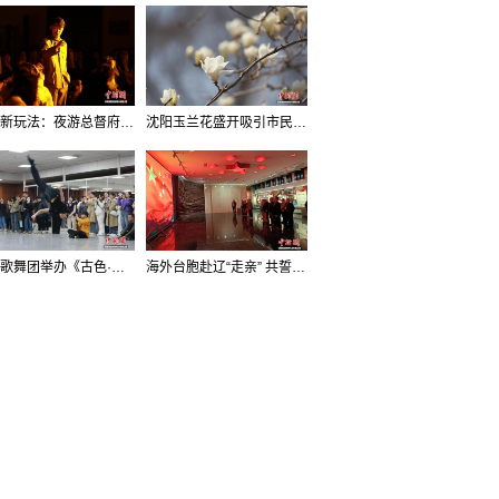
沈阳新玩法：夜游总督府，当一回“赴宴者”
沈阳玉兰花盛开吸引市民打卡
辽宁歌舞团举办《古色·国宝辽宁》排练开放日活动
海外台胞赴辽“走亲” 共誓“和平初心”