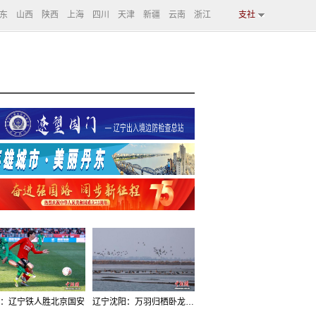
东
山西
陕西
上海
四川
天津
新疆
云南
浙江
支社
：辽宁铁人胜北京国安
辽宁沈阳：万羽归栖卧龙湖看群鸟齐飞