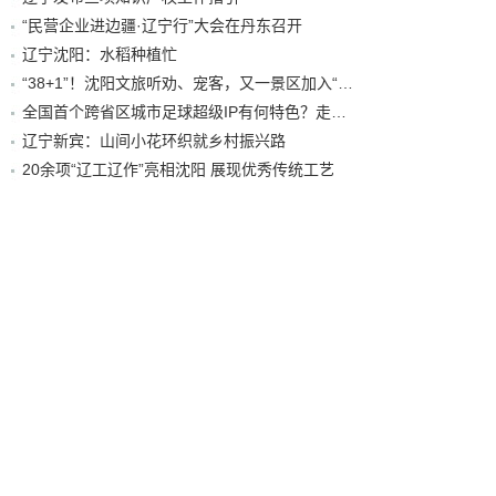
“民营企业进边疆·辽宁行”大会在丹东召开
辽宁沈阳：水稻种植忙
“38+1”！沈阳文旅听劝、宠客，又一景区加入“东北超”优惠名单！
全国首个跨省区城市足球超级IP有何特色？走进沈阳现场去看看
辽宁新宾：山间小花环织就乡村振兴路
20余项“辽工辽作”亮相沈阳 展现优秀传统工艺