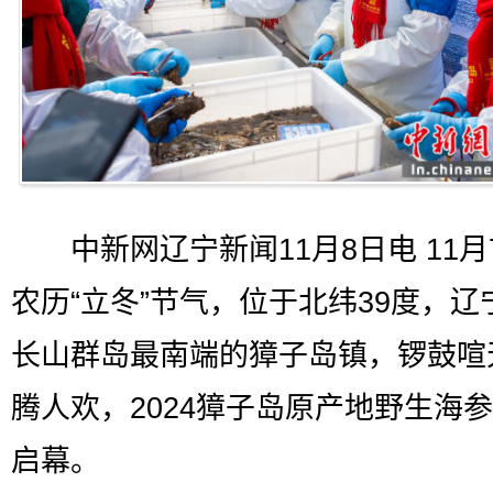
中新网辽宁新闻11月8日电 11月
农历“立冬”节气，位于北纬39度，辽
长山群岛最南端的獐子岛镇，锣鼓喧
腾人欢，2024獐子岛原产地野生海
启幕。