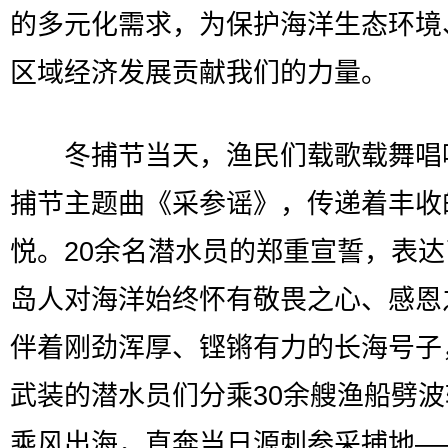
的多元化需求，为保护海洋生态环境
区域经济发展贡献我们的力量。
冬捕节当天，渔民们载歌载舞唱
捕节主题曲《采参谣》，传递着丰收
悦。20余名潜水员的郑重宣誓，表
岛人对海洋始终怀有敬畏之心、感恩
伴着刚劲浑厚、铿锵有力的长海号子
武装的潜水员们分乘30余艘渔船劈
乘风出海，直奔当日源刺参采捕地—