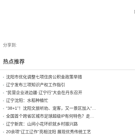
分享到:
热点推荐
沈阳市优化调整七项住房公积金政策举措
辽宁发布三项知识产权工作指引
“民营企业进边疆·辽宁行”大会在丹东召开
辽宁沈阳：水稻种植忙
“38+1”！沈阳文旅听劝、宠客，又一景区加入“东北超”优惠名单！
全国首个跨省区城市足球超级IP有何特色？走进沈阳现场去看看
辽宁新宾：山间小花环织就乡村振兴路
20余项“辽工辽作”亮相沈阳 展现优秀传统工艺