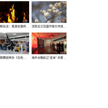
沈阳新玩法：夜游总督府，当一回“赴宴者”
沈阳玉兰花盛开吸引市民打卡
辽宁歌舞团举办《古色·国宝辽宁》排练开放日活动
海外台胞赴辽“走亲” 共誓“和平初心”