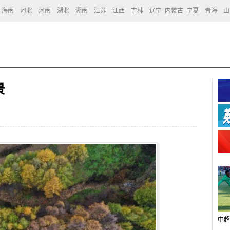
海南
河北
河南
湖北
湖南
江苏
江西
吉林
辽宁
内蒙古
宁夏
青海
山
景
中超