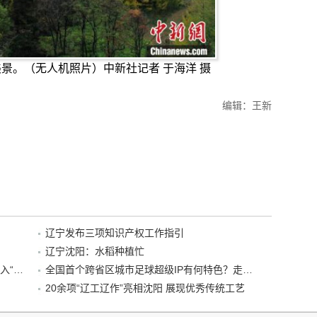
景。（无人机照片）中新社记者 于海洋 摄
编辑：王新
辽宁发布三项知识产权工作指引
辽宁沈阳：水稻种植忙
“38+1”！沈阳文旅听劝、宠客，又一景区加入“东北超”优惠名单！
全国首个跨省区城市足球超级IP有何特色？走进沈阳现场去看看
20余项“辽工辽作”亮相沈阳 展现优秀传统工艺