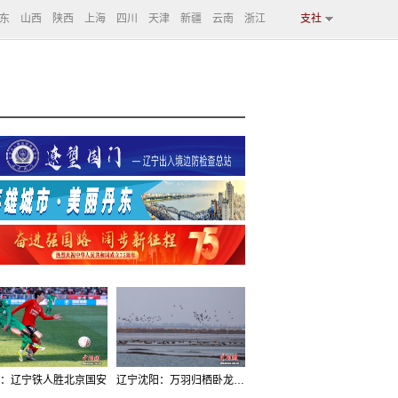
东
山西
陕西
上海
四川
天津
新疆
云南
浙江
支社
：辽宁铁人胜北京国安
辽宁沈阳：万羽归栖卧龙湖看群鸟齐飞