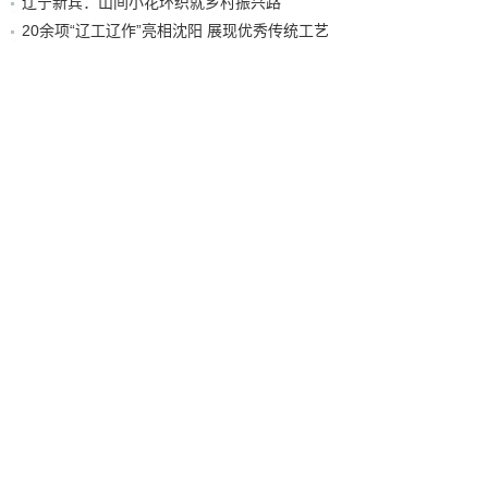
辽宁新宾：山间小花环织就乡村振兴路
20余项“辽工辽作”亮相沈阳 展现优秀传统工艺