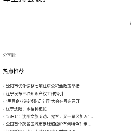
分享到:
热点推荐
沈阳市优化调整七项住房公积金政策举措
辽宁发布三项知识产权工作指引
“民营企业进边疆·辽宁行”大会在丹东召开
辽宁沈阳：水稻种植忙
“38+1”！沈阳文旅听劝、宠客，又一景区加入“东北超”优惠名单！
全国首个跨省区城市足球超级IP有何特色？走进沈阳现场去看看