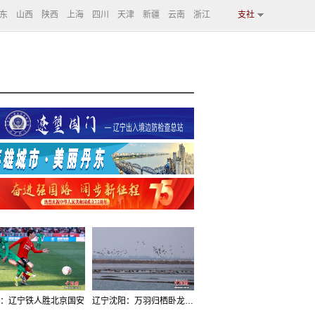
东
山西
陕西
上海
四川
天津
新疆
云南
浙江
支社
：辽宁铁人胜北京国安
辽宁沈阳：万羽归栖卧龙湖看群鸟齐飞