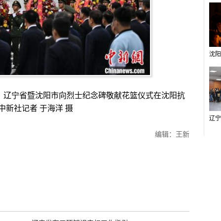
。辽宁省暨沈阳市向烈士纪念碑敬献花篮仪式在沈阳抗
新社记者 于海洋 摄
编辑：王新