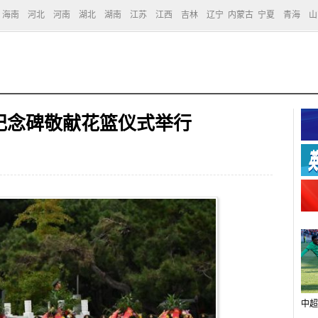
海南
河北
河南
湖北
湖南
江苏
江西
吉林
辽宁
内蒙古
宁夏
青海
山
纪念碑敬献花篮仪式举行
中超