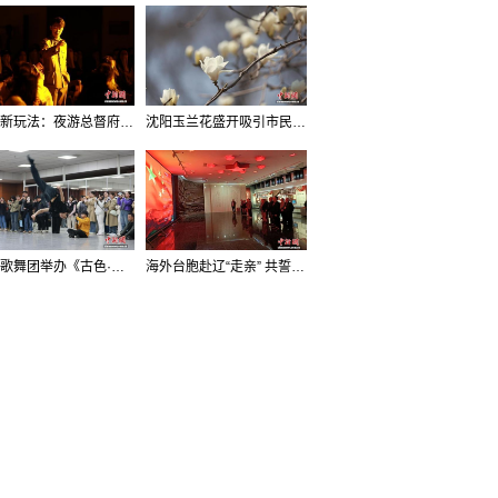
沈阳新玩法：夜游总督府，当一回“赴宴者”
沈阳玉兰花盛开吸引市民打卡
辽宁歌舞团举办《古色·国宝辽宁》排练开放日活动
海外台胞赴辽“走亲” 共誓“和平初心”