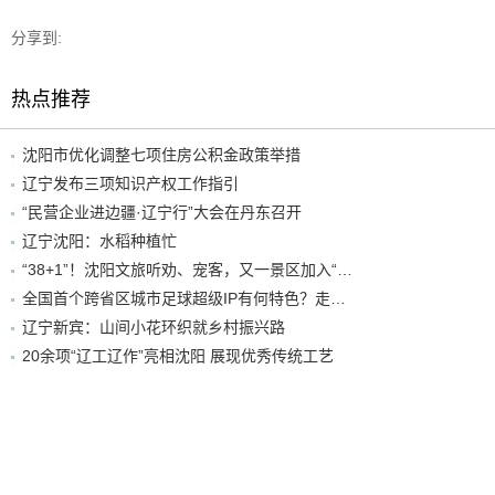
分享到:
热点推荐
沈阳市优化调整七项住房公积金政策举措
辽宁发布三项知识产权工作指引
“民营企业进边疆·辽宁行”大会在丹东召开
辽宁沈阳：水稻种植忙
“38+1”！沈阳文旅听劝、宠客，又一景区加入“东北超”优惠名单！
全国首个跨省区城市足球超级IP有何特色？走进沈阳现场去看看
辽宁新宾：山间小花环织就乡村振兴路
20余项“辽工辽作”亮相沈阳 展现优秀传统工艺