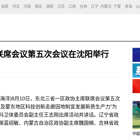
海南
河北
河南
湖北
湖南
江苏
江西
吉林
辽宁
内蒙古
宁夏
青海
山
联席会议第五次会议在沈阳举行
海洋)9月10日，东北三省一区政协主席联席会议第五次
大及蒙东地区科技创新走廊因地制宜发展新质生产力”为
科卫体委员会副主任王志刚出席活动并讲话。辽宁省政
席蓝绍敏、内蒙古自治区政协副主席魏国楠、吉林省政
中超