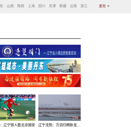
东
山西
陕西
上海
四川
天津
新疆
云南
浙江
支社
：辽宁铁人胜北京国安
辽宁沈阳：万羽归栖卧龙湖看群鸟齐飞