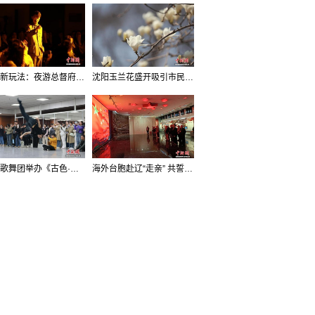
沈阳新玩法：夜游总督府，当一回“赴宴者”
沈阳玉兰花盛开吸引市民打卡
辽宁歌舞团举办《古色·国宝辽宁》排练开放日活动
海外台胞赴辽“走亲” 共誓“和平初心”