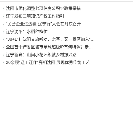
沈阳市优化调整七项住房公积金政策举措
辽宁发布三项知识产权工作指引
“民营企业进边疆·辽宁行”大会在丹东召开
辽宁沈阳：水稻种植忙
“38+1”！沈阳文旅听劝、宠客，又一景区加入“东北超”优惠名单！
全国首个跨省区城市足球超级IP有何特色？走进沈阳现场去看看
辽宁新宾：山间小花环织就乡村振兴路
20余项“辽工辽作”亮相沈阳 展现优秀传统工艺