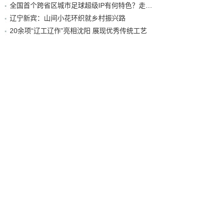
全国首个跨省区城市足球超级IP有何特色？走进沈阳现场去看看
辽宁新宾：山间小花环织就乡村振兴路
20余项“辽工辽作”亮相沈阳 展现优秀传统工艺