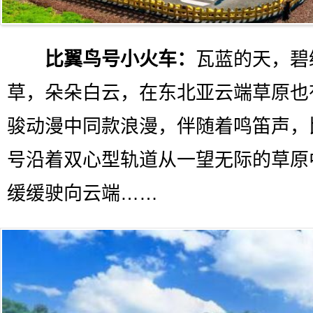
比翼鸟号小火车：
瓦蓝的天，碧
草，朵朵白云，在东北亚云端草原也
骏动漫中同款浪漫，伴随着鸣笛声，
号沿着双心型轨道从一望无际的草原
缓缓驶向云端……