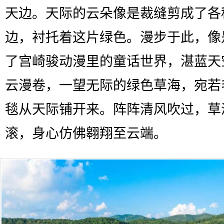
天边。天际的云朵像是裁缝剪成了各
边，衬托着这片绿色。漫步于此，像
了宫崎骏动漫里的童话世界，湛蓝天
云漫卷，一望无际的绿色草海，宛若
毯从天际铺开来。阵阵清风吹过，草
滚，身心仿佛翱翔至云端。