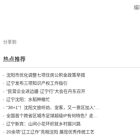
编
分享到:
热点推荐
沈阳市优化调整七项住房公积金政策举措
辽宁发布三项知识产权工作指引
“民营企业进边疆·辽宁行”大会在丹东召开
辽宁沈阳：水稻种植忙
“38+1”！沈阳文旅听劝、宠客，又一景区加入“东北超”优惠名单！
全国首个跨省区城市足球超级IP有何特色？走进沈阳现场去看看
辽宁新宾：山间小花环织就乡村振兴路
20余项“辽工辽作”亮相沈阳 展现优秀传统工艺