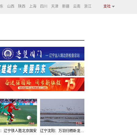
东
山西
陕西
上海
四川
天津
新疆
云南
浙江
支社
：辽宁铁人胜北京国安
辽宁沈阳：万羽归栖卧龙湖看群鸟齐飞