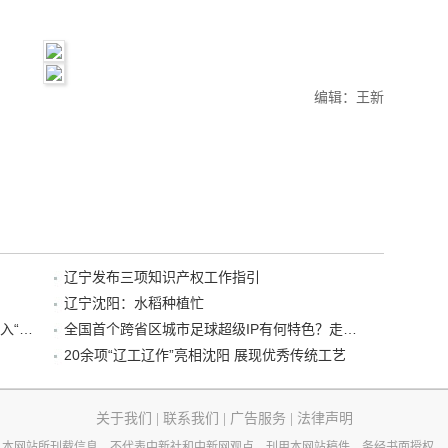
编辑：王新
辽宁发布三项知识产权工作指引
辽宁沈阳：水稻种植忙
“38+1”！沈阳文旅听劝、宠客，又一景区加入“东北超”优惠名单！
全国首个跨省区城市足球超级IP有何特色？走进沈阳现场去看看
20余项“辽工辽作”亮相沈阳 展现优秀传统工艺
关于我们
|
联系我们
|
广告服务
|
法律声明
本网站所刊载信息，不代表中新社和中新网观点。刊用本网站稿件，务经书面授权。