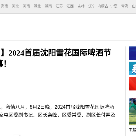
海南
河北
河南
湖北
湖南
江苏
江西
吉林
辽宁
内蒙古
宁夏
青海
山
】2024首届沈阳雪花国际啤酒节
幕！
激情八月，8月2日晚，2024首届沈阳雪花国际啤酒
家屯区委副书记、区长栾峰，区委常委、副区长付羿及
中超