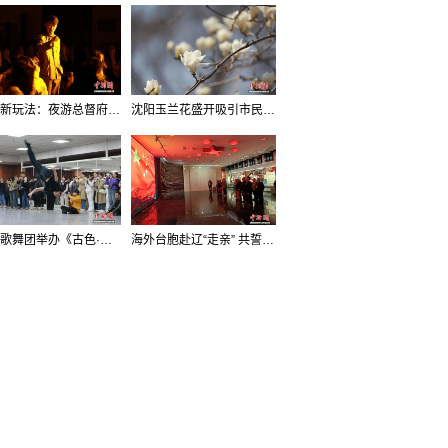
沈阳新玩法：夜游总督府，当一回“赴宴者”
沈阳玉兰花盛开吸引市民打卡
辽宁歌舞团举办《古色·国宝辽宁》排练开放日活动
海外台胞赴辽“走亲” 共誓“和平初心”