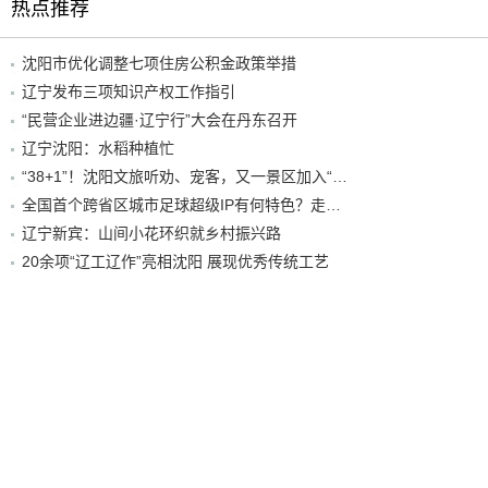
热点推荐
沈阳市优化调整七项住房公积金政策举措
辽宁发布三项知识产权工作指引
“民营企业进边疆·辽宁行”大会在丹东召开
辽宁沈阳：水稻种植忙
“38+1”！沈阳文旅听劝、宠客，又一景区加入“东北超”优惠名单！
全国首个跨省区城市足球超级IP有何特色？走进沈阳现场去看看
辽宁新宾：山间小花环织就乡村振兴路
20余项“辽工辽作”亮相沈阳 展现优秀传统工艺