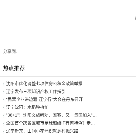
分享到:
热点推荐
沈阳市优化调整七项住房公积金政策举措
辽宁发布三项知识产权工作指引
“民营企业进边疆·辽宁行”大会在丹东召开
辽宁沈阳：水稻种植忙
“38+1”！沈阳文旅听劝、宠客，又一景区加入“东北超”优惠名单！
全国首个跨省区城市足球超级IP有何特色？走进沈阳现场去看看
辽宁新宾：山间小花环织就乡村振兴路