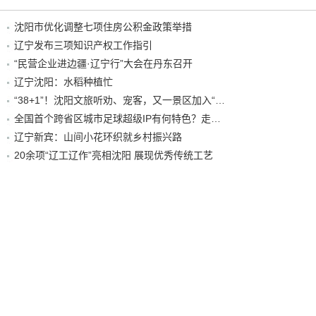
沈阳市优化调整七项住房公积金政策举措
辽宁发布三项知识产权工作指引
“民营企业进边疆·辽宁行”大会在丹东召开
辽宁沈阳：水稻种植忙
“38+1”！沈阳文旅听劝、宠客，又一景区加入“东北超”优惠名单！
全国首个跨省区城市足球超级IP有何特色？走进沈阳现场去看看
辽宁新宾：山间小花环织就乡村振兴路
20余项“辽工辽作”亮相沈阳 展现优秀传统工艺