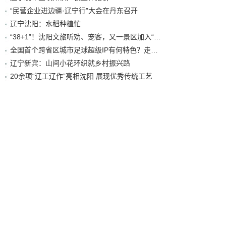
“民营企业进边疆·辽宁行”大会在丹东召开
辽宁沈阳：水稻种植忙
“38+1”！沈阳文旅听劝、宠客，又一景区加入“东北超”优惠名单！
全国首个跨省区城市足球超级IP有何特色？走进沈阳现场去看看
辽宁新宾：山间小花环织就乡村振兴路
20余项“辽工辽作”亮相沈阳 展现优秀传统工艺