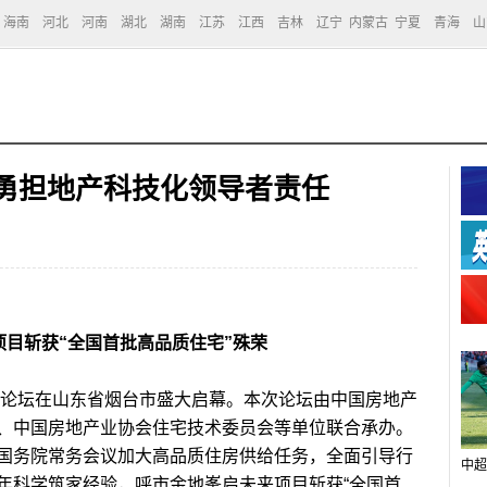
海南
河北
河南
湖北
湖南
江苏
江西
吉林
辽宁
内蒙古
宁夏
青海
山
 勇担地产科技化领导者责任
项目斩获“全国首批高品质住宅”殊荣
论坛在山东省烟台市盛大启幕。本次论坛由中国房地产
、中国房地产业协会住宅技术委员会等单位联合承办。
国务院常务会议加大高品质住房供给任务，全面引导行
中超
年科学筑家经验，呼市金地峯启未来项目斩获“全国首