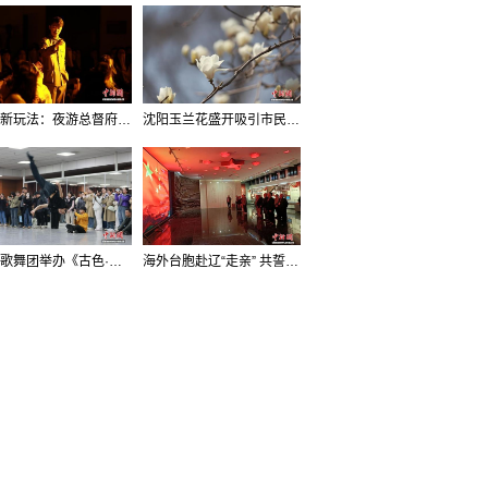
沈阳新玩法：夜游总督府，当一回“赴宴者”
沈阳玉兰花盛开吸引市民打卡
辽宁歌舞团举办《古色·国宝辽宁》排练开放日活动
海外台胞赴辽“走亲” 共誓“和平初心”