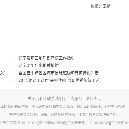
编辑：王新
辽宁发布三项知识产权工作指引
辽宁沈阳：水稻种植忙
“38+1”！沈阳文旅听劝、宠客，又一景区加入“东北超”优惠名单！
全国首个跨省区城市足球超级IP有何特色？走进沈阳现场去看看
20余项“辽工辽作”亮相沈阳 展现优秀传统工艺
关于我们
|
联系我们
|
广告服务
|
法律声明
本网站所刊载信息，不代表中新社和中新网观点。刊用本网站稿件，务经书面授权。
未经授权禁止转载、摘编、复制及建立镜像，违者将依法追究法律责任。
节目许可证（0106168)]
[京ICP证040655号]
[京公网安备：110102003042]
[京ICP备202