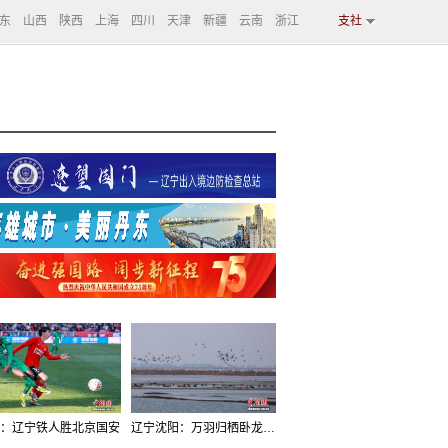
东
山西
陕西
上海
四川
天津
新疆
云南
浙江
支社
：辽宁铁人胜北京国安
辽宁沈阳：万羽归栖卧龙湖看群鸟齐飞