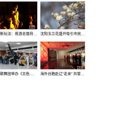
沈阳新玩法：夜游总督府，当一回“赴宴者”
沈阳玉兰花盛开吸引市民打卡
辽宁歌舞团举办《古色·国宝辽宁》排练开放日活动
海外台胞赴辽“走亲” 共誓“和平初心”