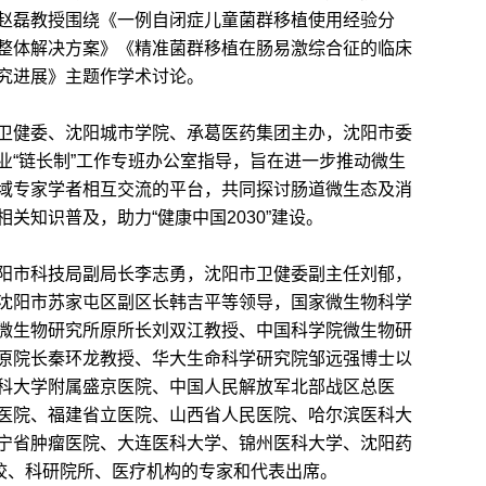
赵磊教授围绕《一例自闭症儿童菌群移植使用经验分
整体解决方案》《精准菌群移植在肠易激综合征的临床
究进展》主题作学术讨论。
健委、沈阳城市学院、承葛医药集团主办，沈阳市委
业“链长制”工作专班办公室指导，旨在进一步推动微生
域专家学者相互交流的平台，共同探讨肠道微生态及消
关知识普及，助力“健康中国2030”建设。
市科技局副局长李志勇，沈阳市卫健委副主任刘郁，
沈阳市苏家屯区副区长韩吉平等领导，国家微生物科学
微生物研究所原所长刘双江教授、中国科学院微生物研
原院长秦环龙教授、华大生命科学研究院邹远强博士以
科大学附属盛京医院、中国人民解放军北部战区总医
医院、福建省立医院、山西省人民医院、哈尔滨医科大
宁省肿瘤医院、大连医科大学、锦州医科大学、沈阳药
院校、科研院所、医疗机构的专家和代表出席。