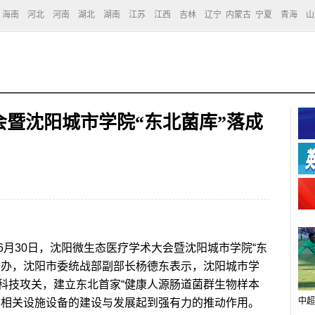
海南
河北
河南
湖北
湖南
江苏
江西
吉林
辽宁
内蒙古
宁夏
青海
山
暨沈阳城市学院“东北菌库”落成
6月30日，沈阳微生态医疗学术大会暨沈阳城市学院“东
举办，沈阳市委统战部副部长杨德东表示，沈阳城市学
科技攻关，建立东北首家“健康人源肠道菌群生物样本
中超
与相关设施设备的建设与发展起到强有力的推动作用。