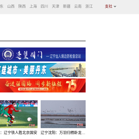
东
山西
陕西
上海
四川
天津
新疆
云南
浙江
支社
：辽宁铁人胜北京国安
辽宁沈阳：万羽归栖卧龙湖看群鸟齐飞