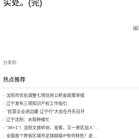
实处。(完)
编
分享到:
热点推荐
沈阳市优化调整七项住房公积金政策举措
辽宁发布三项知识产权工作指引
“民营企业进边疆·辽宁行”大会在丹东召开
辽宁沈阳：水稻种植忙
“38+1”！沈阳文旅听劝、宠客，又一景区加入“东北超”优惠名单！
全国首个跨省区城市足球超级IP有何特色？走进沈阳现场去看看