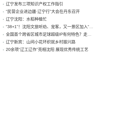
辽宁发布三项知识产权工作指引
“民营企业进边疆·辽宁行”大会在丹东召开
辽宁沈阳：水稻种植忙
“38+1”！沈阳文旅听劝、宠客，又一景区加入“东北超”优惠名单！
全国首个跨省区城市足球超级IP有何特色？走进沈阳现场去看看
辽宁新宾：山间小花环织就乡村振兴路
20余项“辽工辽作”亮相沈阳 展现优秀传统工艺