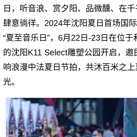
日，听音浪、赏夕阳、品微醺、在千
肆意徜徉。2024年沈阳夏日首场国
“夏至音乐日”，6月22日-23日在位
的沈阳K11 Select雕塑公园开启，
响浪漫中法夏日节拍，共沐百米之上
光。