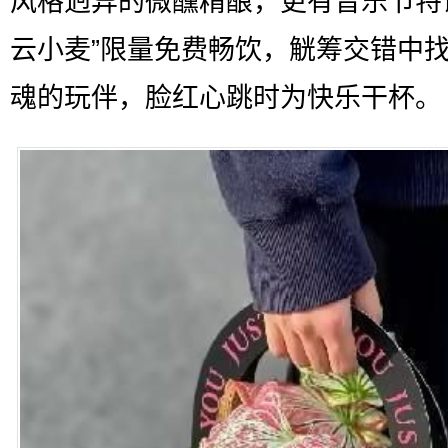
风格迥异的微醺精酿，更有音乐节特
云小麦”限量免费畅饮，觥筹交错中
魂的玩伴，脸红心跳时为快乐干杯。