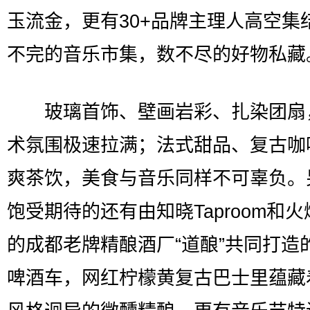
玉流金，更有30+品牌主理人高空集
不完的音乐市集，数不尽的好物私藏
玻璃首饰、壁画岩彩、扎染团扇
术氛围极速拉满；法式甜品、复古咖
爽茶饮，美食与音乐同样不可辜负。
饱受期待的还有由知晓Taproom和
的成都老牌精酿酒厂“道酿”共同打造
啤酒车，网红柠檬黄复古巴士里蕴藏