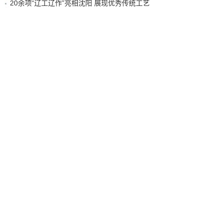
20余项“辽工辽作”亮相沈阳 展现优秀传统工艺