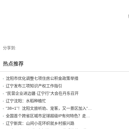
分享到:
热点推荐
沈阳市优化调整七项住房公积金政策举措
辽宁发布三项知识产权工作指引
“民营企业进边疆·辽宁行”大会在丹东召开
辽宁沈阳：水稻种植忙
“38+1”！沈阳文旅听劝、宠客，又一景区加入“东北超”优惠名单！
全国首个跨省区城市足球超级IP有何特色？走进沈阳现场去看看
辽宁新宾：山间小花环织就乡村振兴路