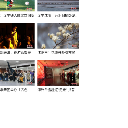
：辽宁铁人胜北京国安
辽宁沈阳：万羽归栖卧龙湖看群鸟齐飞
沈阳新玩法：夜游总督府，当一回“赴宴者”
沈阳玉兰花盛开吸引市民打卡
辽宁歌舞团举办《古色·国宝辽宁》排练开放日活动
海外台胞赴辽“走亲” 共誓“和平初心”