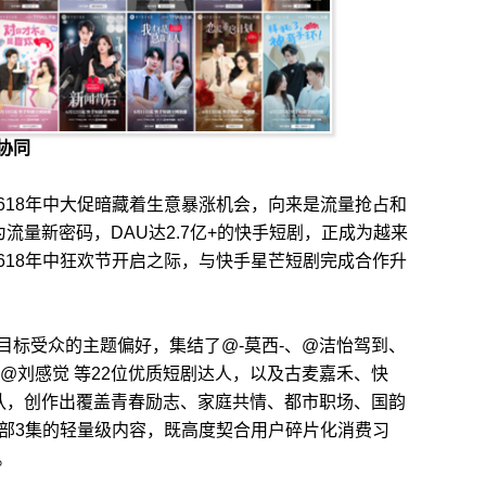
协同
18年中大促暗藏着生意暴涨机会，向来是流量抢占和
流量新密码，DAU达2.7亿+的快手短剧，正成为越来
618年中狂欢节开启之际，与快手星芒短剧完成合作升
标受众的主题偏好，集结了@-莫西-、@洁怡驾到、
@刘感觉 等22位优质短剧达人，以及古麦嘉禾、快
团队，创作出覆盖青春励志、家庭共情、都市职场、国韵
每部3集的轻量级内容，既高度契合用户碎片化消费习
。