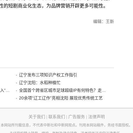
性的短剧商业化生态，为品牌营销开辟更多可能性。
编辑：王新
辽宁发布三项知识产权工作指引
辽宁沈阳：水稻种植忙
“38+1”！沈阳文旅听劝、宠客，又一景区加入“东北超”优惠名单！
全国首个跨省区城市足球超级IP有何特色？走进沈阳现场去看看
20余项“辽工辽作”亮相沈阳 展现优秀传统工艺
关于我们
|
联系我们
|
广告服务
|
法律声明
本网站所刊载信息，不代表中新社和中新网观点。刊用本网站稿件，务经书面授权。