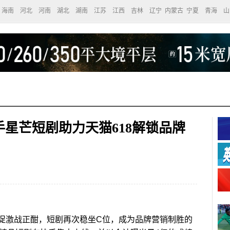
海南
河北
河南
湖北
湖南
江苏
江西
吉林
辽宁
内蒙古
宁夏
青海
山
星芒短剧助力天猫618解锁品牌
促激战正酣，短剧再次稳坐C位，成为品牌营销制胜的